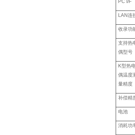
PC I/F
LAN
连
收录功
支持热
偶型号
K
型热
偶温度
量精度
补偿精
电池
消耗功