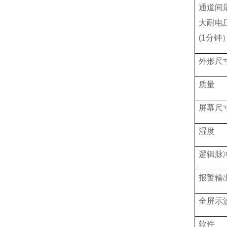
通道间
大耐电
(1
分钟
外形尺
质量
屏幕尺
湿度
逻辑脉
报警输
全屏示
软件