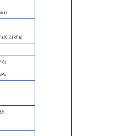
m/s)
Pa(0.01kPa)
°C)
kPa
1秒