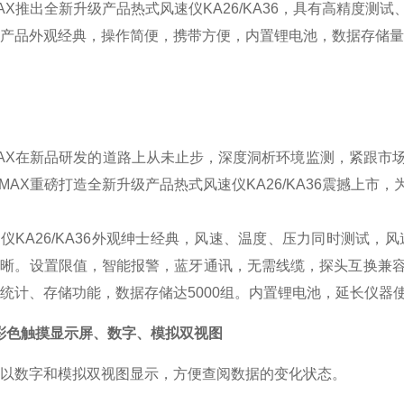
AX
推出全新升级产品热式风速仪
KA26/KA36
，具有高精度测试
产品外观经典，操作简便，携带方便，内置锂电池，数据存储量
AX
在新品研发的道路上从未止步，深度洞析环境监测，紧跟市
MAX
重磅打造全新升级产品热式风速仪
KA26/KA36
震撼上市，
速仪
KA26/KA36
外观绅士经典，风速、温度、压力同时测试，风
清晰。设置限值，智能报警，蓝牙通讯，无需线缆，探头互换兼
统计、存储功能，数据存储达
5000
组。内置锂电池，延长仪器
nch彩色触摸显示屏、数字、模拟双视图
以数字和模拟双视图显示，方便查阅数据的变化状态。