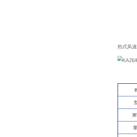
热式风速
测
显