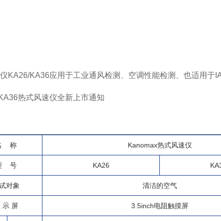
仪KA26/KA36应用于工业通风检测、空调性能检测、也适用
名 称
Kanomax热式风速仪
型 号
KA26
KA
试对象
清洁的空气
 示 屏
3.5inch电阻触摸屏