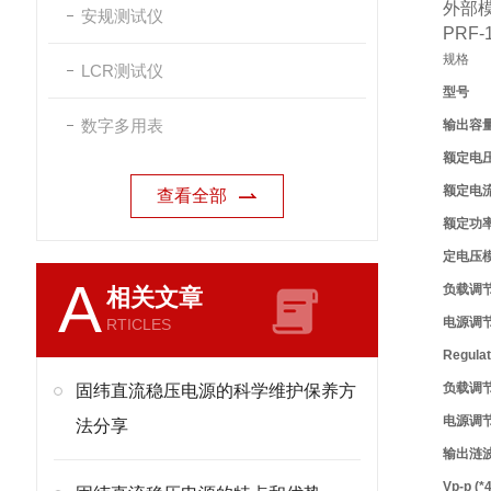
外部
安规测试仪
PRF
规格
LCR测试仪
型号
数字多用表
输出容
额定电
额定电
查看全部
额定功
定电压模
A
负载调节率
相关文章
电源调节率
RTICLES
Regulat
负载调节率
固纬直流稳压电源的科学维护保养方
电源调节率
法分享
输出涟波
Vp-p (*4