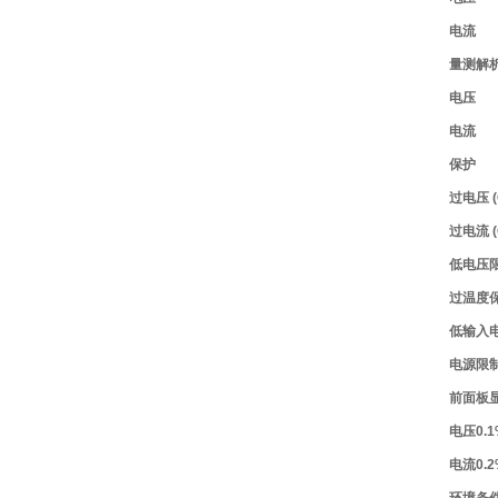
电流
量测解
电压
电流
保护
过电压
(
过电流
(
低电压
过温度
低输入
电源限
前面板显示
电压
0.1
电流
0.2