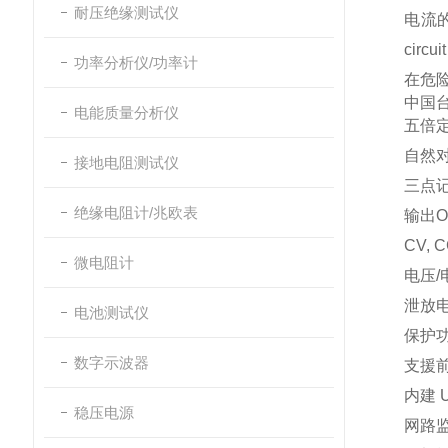
耐压绝缘测试仪
电流
cir
功率分析仪/功率计
在危险
中国台
电能质量分析仪
五倍
自然对
接地电阻测试仪
三点
绝缘电阻计/兆欧表
输出O
CV,
微电阻计
电压/
泄放
电池测试仪
保护功能
数字示波器
支援
内建 U
稳压电源
网路监