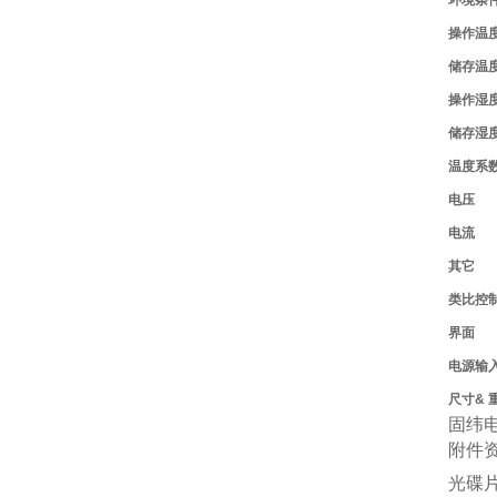
环境条
操作温
储存温
操作湿
储存湿
温度系数
电压
电流
其它
类比控
界面
电源输
尺寸& 
固纬电
附件
光碟片