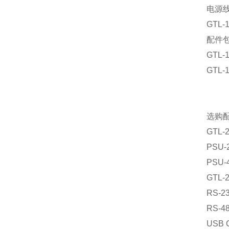
电源
GTL-
配件
GTL-
GTL-
选购
GTL-
PSU-
PSU-
GTL-2
RS-23
RS-48
USB C