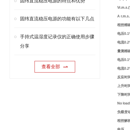
固纬直流稳压电源的特点和优势
Vr.m.s.(
A r.m.s.
固纬直流稳压电源的功能有以下几点
程控精
电压
0.1
手持式温湿度记录仪的正确使用步骤
电流
0.2
分享
量测精
电压
0.1
查看全部
电流
0.2
反应时
上升时
下降时
No load
负载变动
程控解
电压