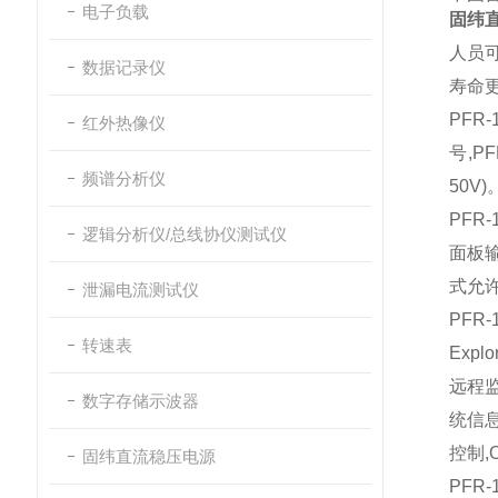
电子负载
固纬
人员可
数据记录仪
寿命
PFR
红外热像仪
号,PF
频谱分析仪
50V)
PF
逻辑分析仪/总线协仪测试仪
面板输
式允许
泄漏电流测试仪
PFR
转速表
Exp
远程监
数字存储示波器
统信息
控制,
固纬直流稳压电源
PFR