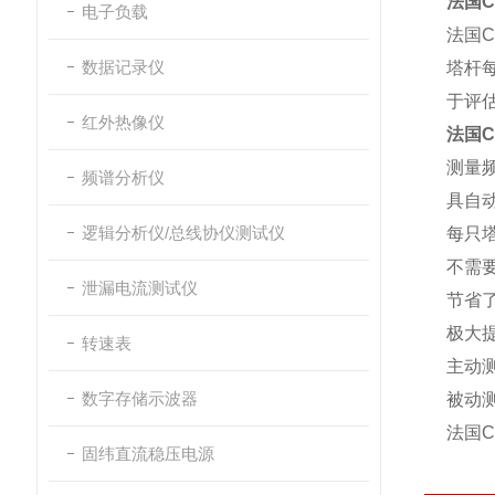
法国C
电子负载
法国
数据记录仪
塔杆
于评
红外热像仪
法国C
测量频
频谱分析仪
具自
逻辑分析仪/总线协仪测试仪
每只
不需
泄漏电流测试仪
节省
极大
转速表
主动测
数字存储示波器
被动
法国C
固纬直流稳压电源