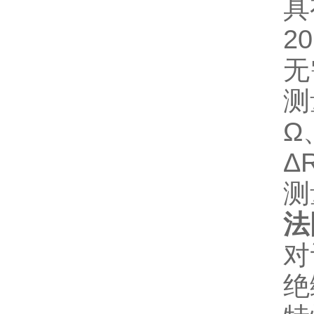
具
2
无
测
Ω
Δ
测
法
对
绝