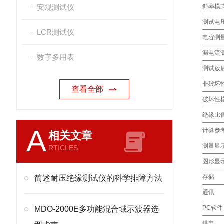
安规测试仪
斜率模
测试电
LCR测试仪
电容测
漏电流
数字多用表
测试放
非破坏
查看全部
破坏性
绝缘比
A
计算参
相关文章
测量显
RTICLES
图形显
存储
简述耐压绝缘测试仪的科学排障方法
通讯
PC软件
MDO-2000E多功能混合域示波器选
供电