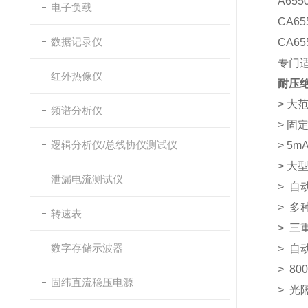
A65
电子负载
CA6
数据记录仪
CA65
专门适
红外热像仪
耐压
>­ 
频谱分析仪
>­ 
逻辑分析仪/总线协仪测试仪
>­ 5
> 大
泄漏电流测试仪
> 自
> ­多
转速表
> ­
数字存储示波器
> ­
> ­
固纬直流稳压电源
> 光