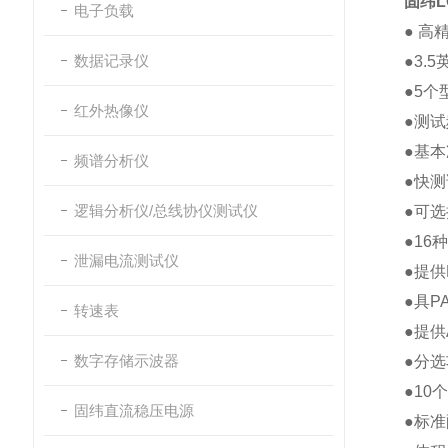
固纬L
电子负载
● 高精
数据记录仪
●3.
●5个型
红外热像仪
●测
●基本准
频谱分析仪
●快测
逻辑分析仪/总线协仪测试仪
●可选
●16
泄漏电流测试仪
●提供
●具PA
转速表
●提供Au
数字存储示波器
●分选
●1
固纬直流稳压电源
●标准