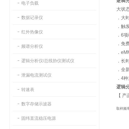
逻辑分
电子负载
大状态(
数据记录仪
．大时
．触发
红外热像仪
．6项硬
．免
频谱分析仪
．eMM
逻辑分析仪/总线协仪测试仪
．长时
．全新
泄漏电流测试仪
．4种
逻辑分
转速表
【 产
数字存储示波器
取样频
固纬直流稳压电源