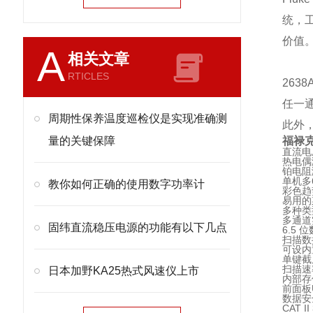
统，工
价值
A
相关文章
RTICLES
263
任一
周期性保养温度巡检仪是实现准确测
此外
量的关键保障
福禄
直流电
热电偶
铂电阻
单机多
教你如何正确的使用数字功率计
彩色趋
易用的
多种类
多通道
固纬直流稳压电源的功能有以下几点
6.5
扫描数
可设内
单键截
扫描速率
日本加野KA25热式风速仪上市
内部存
前面板
数据安
CAT 