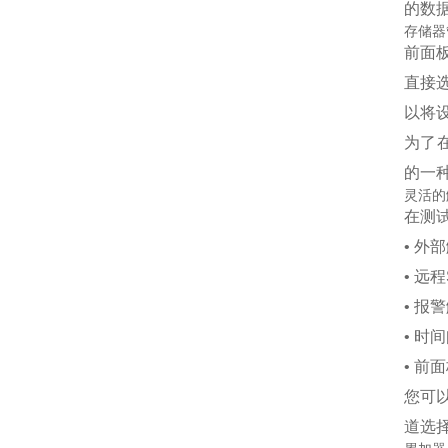
的数
存储器
前面
直接
以将设
为了
的一
灵活的
在测
• 外
• 远
• 报
• 时
• 前
您可
道选