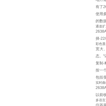
有了
使用
的数
通道扩
26
择-2
彩色显
宽大
态。
复制
按一
包括
实时曲
26
以前
多语言
仪器