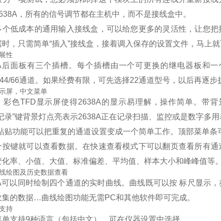
2638A，所有的信号调节都在主机中，而不是接线盒中。
多个低成本的通用输入接线盒，可以给您更多的灵活性，让您把
据时，只需简单“插入”接线盒，接着调入保存的设置文件，马上
展性
38A后面板有三个插槽。每个插槽由一个可更换的继电器板和
2/44/66通道。如果经费有限，可先选择22通道型号，以后再
示屏，中文菜单
、彩色TFD显示屏使得2638A的显示易理解，操作简单。
“记录”键背景灯点亮表示2638A正在记录扫描、监控或是数字
-粘贴功能可以把重复的通道设置变成一个简单工作。顶部菜单条
个按键就可以查看数据。在快速查看模式下可以翻页查看所有通
变化率、小值、大值、标准偏差、平均值、样本大小和峰峰值等
线绘图及历史数据查看
38A可以同时绘制四个通道的实时曲线。曲线既可以按 标尺显
收集的数据…曲线绘图功能无需PC和其他软件即可完成。
支持
菜单支持9种语言（包括中文），可在仪器设置中选择。