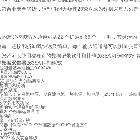
符合业安全等级，这些性能无疑使2638A 成为数据采集系列产
。
8A 的差分模拟输入通道可从22 个扩展到66 个。同时，其灵
通道，连接和拆卸既快速又简单。每个输入通道都可以测量交直
，您还可以使用福禄克的数据记录软件和其他2638A 可选的软
克数据采集器
2638A 性能概览
压测量基本准确度0.0024%
测量准确度0.5℃
测量准确度0.04℃
66 通道的差分隔离输入
势图形和分析
菜单系统
型输入：交直流电压、交直流电流、热电偶、铂电阻（2/3/4 线）、热敏电
实时数据显示
 位数字多用表功能
据的实时观察和绘图功能
置20个数学运算通道
屏功能
：46 通道/ 秒
储器可保存75000个扫描数据/1000个设置文件
U 盘接口
全保护功能
II 300V 输入安全等级