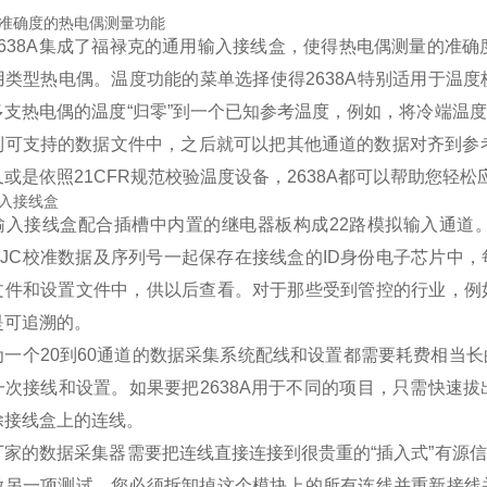
准确度的热电偶测量功能
2638A集成了福禄克的通用输入接线盒，使得热电偶测量的准
用类型热电偶。温度功能的菜单选择使得2638A特别适用于温
多支热电偶的温度“归零”到一个已知参考温度，例如，将冷端温
到可支持的数据文件中，之后就可以把其他通道的数据对齐到参
或是依照21CFR规范校验温度设备，2638A都可以帮助您轻
入接线盒
输入接线盒配合插槽中内置的继电器板构成22路模拟输入通道
CJC校准数据及序列号一起保存在接线盒的ID身份电子芯片中
文件和设置文件中，供以后查看。对于那些受到管控的行业，例
是可追溯的。
为一个20到60通道的数据采集系统配线和设置都需要耗费相当
一次接线和设置。如果要把2638A用于不同的项目，只需快速
除接线盒上的连线。
厂家的数据采集器需要把连线直接连接到很贵重的“插入式”有源
做另一项测试，您必须拆卸掉这个模块上的所有连线并重新接线