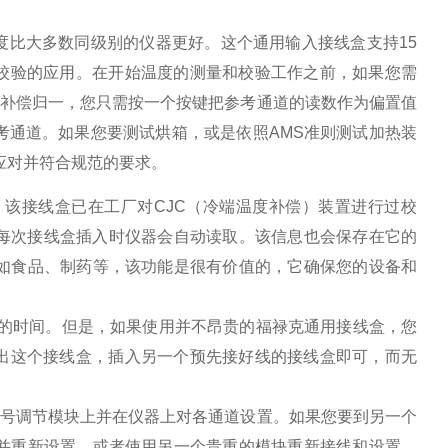
确度比大多数同级别的仪器更好。这个通用输入接线盒支持15
度校验的应用。在开始温度的测量和校验工作之前，如果您需
度补偿归一，您只需按一个按键把参考通道的读数作为偏置值
考通道。如果您要测试烘箱，或是依照AMS准则测试加热装
松应对并符合规范的要求。
。该接线盒已在工厂对CJC（冷端温度补偿）装置进行过校
，每次接线盒插入时仪器会自动读取。该信息也会保存在它的
如食品、制药等，该功能是很有价值的，它确保您的设备和
长的时间。但是，如果使用并不昂贵的福禄克通用接线盒，您
拔出这个接线盒，插入另一个预先接好线的接线盒即可，而无
信号调节模块上并在仪器上对各通道设置。如果您要到另一个
并重新设置，或者使用另一个贵重的模块重新接线和设置。