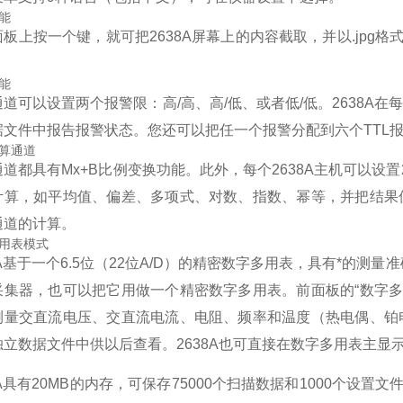
能
面板上按一个键，就可把2638A屏幕上的内容截取，并以.jpg
能
通道可以设置两个报警限：高/高、高/低、或者低/低。2638A
据文件中报告报警状态。您还可以把任一个报警分配到六个TTL
算通道
通道都具有Mx+B比例变换功能。此外，每个2638A主机可以设
计算，如平均值、偏差、多项式、对数、指数、幂等，并把结果
通道的计算。
用表模式
8A基于一个6.5位（22位A/D）的精密数字多用表，具有*的测
采集器，也可以把它用做一个精密数字多用表。前面板的“数字多
测量交直流电压、交直流电流、电阻、频率和温度（热电偶、铂
独立数据文件中供以后查看。2638A也可直接在数字多用表主显
8A具有20MB的内存，可保存75000个扫描数据和1000个