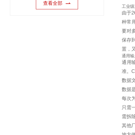
查看全部
工业级
由于
种常
要对
保存
置，又
通用输
通用
准。
数据
数据
每次
只需
需拆
其他
地方