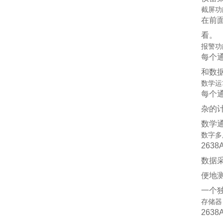
截屏功
在前
看。
报警功
每个
和数
数学运
每个
杂的
数学
数字多
263
数据
便地
一个
存储器
263