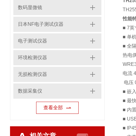
TH2
数码显微镜
TH25
性能
日本NF电子测试仪器
■
7
英
■
单
电子测试仪器
■
全
热电
环境检测仪器
WRE3
电流
4
无损检测仪器
电压
数据采集仪
■
嵌
■
最
查看全部
■
内
■
US
■
IP4
相关文章