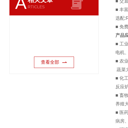
A
■
交
RTICLES
■
丰
选配
:
■
免
产品
■
工
电机
■
农
查看全部
蔬菜
■
化
反应
■
畜
养殖
■
医
病房