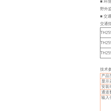
■
环
野外
■
交
交通
TH25
TH25
TH25
技术
产品
显示
安装
通道
输入