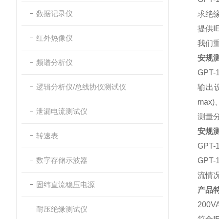
数据记录仪
求绝
提供
I
红外热像仪
我们
安规
频谱分析仪
GPT-
逻辑分析仪/总线协仪测试仪
输出
max)
泄漏电流测试仪
测量
安规
转速表
GPT-
数字存储示波器
GPT-
流情
固纬直流稳压电源
产品
200V
耐压绝缘测试仪