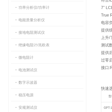
符合
I
功率分析仪/功率计
7" LC
True
电能质量分析仪
电容
提供
接地电阻测试仪
上升
/
绝缘电阻计/兆欧表
测试
提供
微电阻计
过零
接口
:
电池测试仪
数字示波器
快速
稳压电源
型
安规测试仪
GPT-