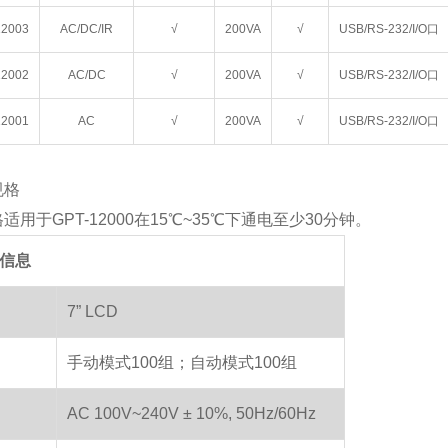
12003
AC/DC/IR
√
200VA
√
USB/RS-232/I/O口
12002
AC/DC
√
200VA
√
USB/RS-232/I/O口
12001
AC
√
200VA
√
USB/RS-232/I/O口
规格
适用于GPT-12000在15℃~35℃下通电至少30分钟。
信息
7” LCD
手动模式100组；自动模式100组
AC 100V~240V ± 10%, 50Hz/60Hz