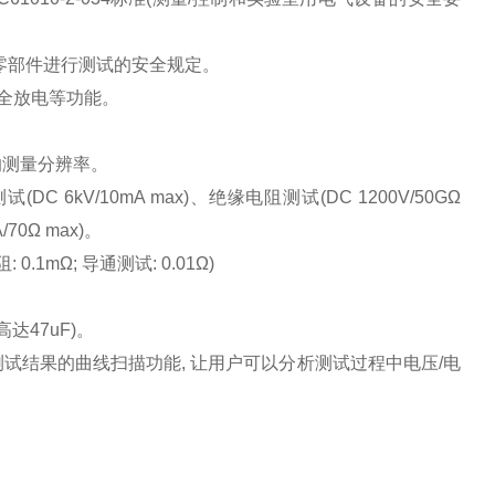
零部件进行测试的安全规定。
全放电等功能。
的测量分辨率。
测试
(DC 6kV/10mA max)
、绝缘电阻测试
(DC 1200V/50G
Ω
/70
Ω
max)
。
阻
: 0.1m
Ω
;
导通测试
: 0.01
Ω
)
高达
47uF)
。
测试结果的曲线扫描功能
,
让用户可以分析测试过程中电压
/
电