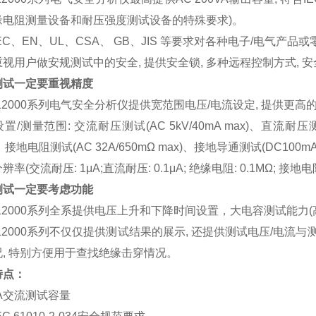
缘电阻测量设备和耐压强度测试设备的特殊要求
)
。
EC
、
EN
、
UL
、
CSA
、
GB
、
JIS
等要求对各种电子
/
电气产品或
重视用户做安规测试中的安全
,
提供安全锁
,
多种远程控制方式
,
安
测试一定要重视精度
12000
系列电气安全分析仪提供宽范围电压
/
电流设定
,
提供更高
设置
/
测量范围
:
交流耐压测试
(AC 5kV/40mA max)
、直流耐压
、接地电阻测试
(AC 32A/650m
Ω
max)
、接地导通测试
(DC100mA
分辨率
(
交流耐压
: 1
μ
A;
直流耐压
: 0.1
μ
A;
绝缘电阻
: 0.1M
Ω
;
接地电
测试一定要考虑功能
12000
系列全系提供电压上升和下降时间设置，大电容测试能力
(
12000
系列不仅仅提供测试结果的展示
,
还提供测试电压
/
电流与
况
,
特别方便用于查找绝缘击穿情况。
特点：
A
交流测试容量