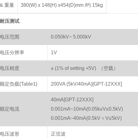
& 重量
380(W) x 148(H) x454(D)mm /约 15kg
耐压测试
电压范围
0.050kV~ 5.000kV
电压分辨率
1V
电压精度
± (1% of setting +5V) （空载）
定负载(Table1)
200VA (5kV/40mA)[GPT-12XXX]
40mA[GPT-12XXX]
额定电流
0.001mA~10mA(0.05k≤V≤0.5kV)
0.001mA~40mA(0.5kV＜V≤5kV)
电压波形
正弦波