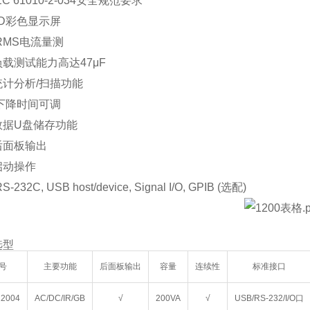
EC 61010-2-034
安全规范要求
D
彩色显示屏
 RMS
电流量测
负载测试能力高达
47
μ
F
统计分析
/
扫描功能
下降时间可调
数据
U
盘储存功能
后面板输出
启动操作
RS-232C, USB host/device, Signal I/O, GPIB (
选配
)
选型
号
主要功能
后面板输出
容量
连续性
标准接口
12004
AC/DC/IR/GB
√
200VA
√
USB/RS-232/I/O口