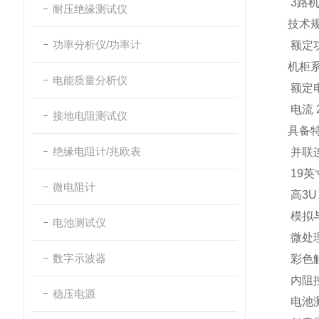
3
路
耐压绝缘测试仪
技术
功率分析仪/功率计
额定
机柜
电能质量分析仪
额定
电流
接地电阻测试仪
具备
绝缘电阻计/兆欧表
并联
19
英
微电阻计
高
3U
模拟
电池测试仪
微处
数字示波器
彩色
内阻
稳压电源
电池