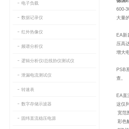
德国E
电子负载
600-
数据记录仪
大量
红外热像仪
EA
新
压高
频谱分析仪
增大
逻辑分析仪/总线协仪测试仪
PSB
泄漏电流测试仪
查。
转速表
EA
直
数字存储示波器
这仅
宽范
固纬直流稳压电源
彩色