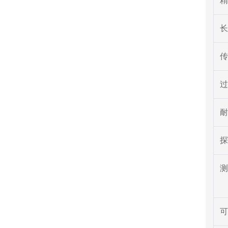
精
长
传
过
耐
探
测
可