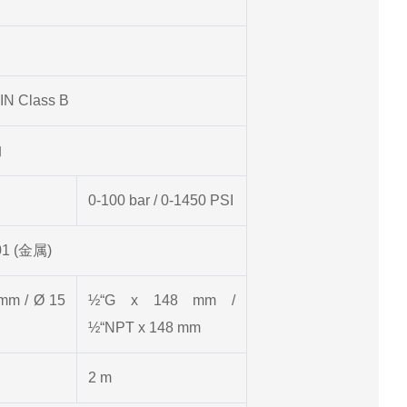
IN Class B
购
0-100 bar / 0-1450 PSI
1 (金属)
mm / Ø 15
½“G x 148 mm /
½“NPT x 148 mm
2 m