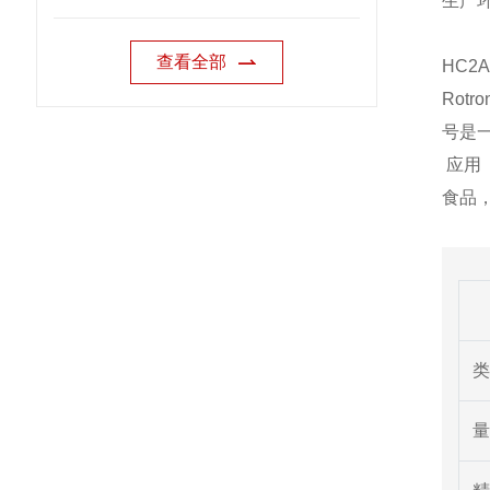
生产
查看全部
HC2A-
Rotro
号是
应用
食品
类
量