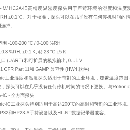
IM/ HC2A-IE
高精度温湿度探头用于严苛环境的湿度和温度
%RH
±
0.1
°
C
。对于校准，探头可以在几乎没有任何停机时间的
用选择。
范围
-100-200
°
C / 0-100 %RH
±
0.8 %RH,
±
0.1 K, @ 23
°
C
±
5 K
接口
(UART)
和可扩展的模拟输出
, 0
…
1 V
1 CFR Part 11
和
GAMP
兼容性
(HW4
软件
)
nic
工业湿度和温度探头适用于苛刻的工业环境，覆盖温度范围
准，探头可以在几乎没有任何停机时间的情况下更换。与
Rotronic
-IC -
全方面探头
nic-IC
工业探头特别适用于高达
200
°
C
的高温和苛刻的工业环境
P32
和
HP23-A
手持设备以及
HL-NT
数据记录器兼容。