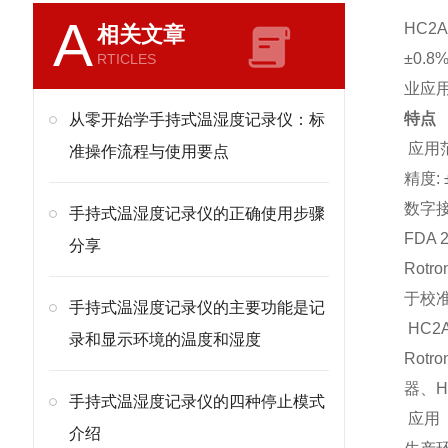
A
HC2A-
相关文章
±
0.8
RTICLES
业应
特点
从零开始学手持式温湿度记录仪：标
应用
准操作流程与使用要点
精度
:
数字
手持式温湿度记录仪的正确使用步骤
FDA 2
分享
Rotro
于校
手持式温湿度记录仪的主要功能是记
HC2A
录和显示环境的温度和湿度
Rotro
器、
H
手持式温湿度记录仪的四种停止模式
应用
介绍