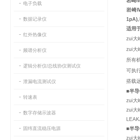
岩崎I
电子负载
岩崎I
数据记录仪
1pA
适用于
红外热像仪
zui
zui大
频谱分析仪
所有机
逻辑分析仪/总线协仪测试仪
可执
搭载
泄漏电流测试仪
■半
转速表
zui
zui
数字存储示波器
LEAK
固纬直流稳压电源
■半
zui