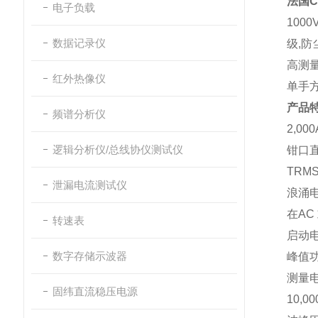
法国C
电子负载
100
数据记录仪
级,防
高测
红外热像仪
单手方
产品
频谱分析仪
2,000
逻辑分析仪/总线协仪测试仪
钳口直
TRM
泄漏电流测试仪
浪涌电流
在AC
转速表
启动
数字存储示波器
峰值功
测量
固纬直流稳压电源
10,0