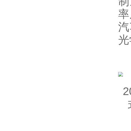
制
率
汽
光