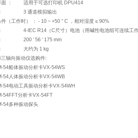
界面 ： 适用于可选打印机
DPU414
出 ：
3
通道模拟输出
条件（工作时） ：
- 10 ~ +50
°
C
，相对湿度 ≤
90%
源 ：
4-IEC R14
（
C
尺寸）电池（用碱性电池组可连续工
寸 ：
200
′
56
′
175 mm
 ： 大约为
1 kg
4
三轴向振动仪选购件
:
-54
船体振动分析卡
VX-54WS
-54
人体振动分析卡
VX-54WB
-54
电动工具振动分析卡
VX-54WH
M-54FFT
分析卡
VX-54FT
-54
多种振动探头