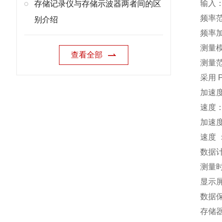
输
存储记录仪与存储示波器两者间的区
频
别介绍
频
测量
查看全部
测量范
采用
P
加
速
加
速
数据
测量
显示
数据
存