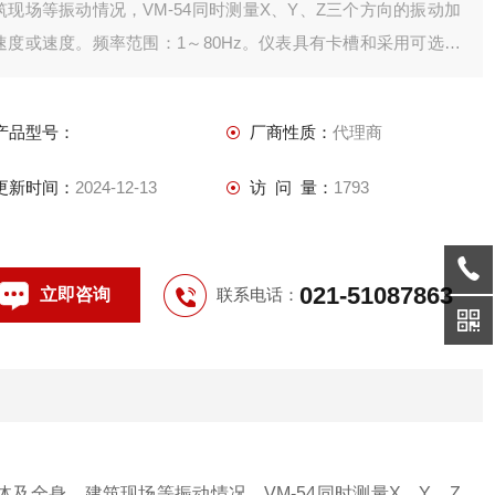
筑现场等振动情况，VM-54同时测量X、Y、Z三个方向的振动加
速度或速度。频率范围：1～80Hz。仪表具有卡槽和采用可选软
件，可实现简便而又快捷的数据保存，管理，编辑。采用可选分
析软件，现场进行 FFT 分析。
产品型号：
厂商性质：
代理商
更新时间：
2024-12-13
访 问 量：
1793
021-51087863
立即咨询
联系电话：
及全身、建筑现场等振动情况，VM-54同时测量X、Y、Z