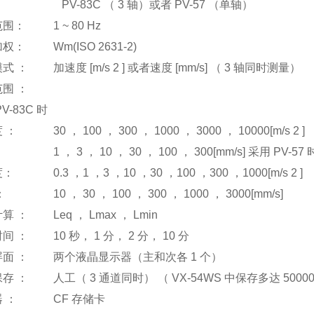
入：
PV-83C
（
3
轴）或者
PV-57
（单轴）
率范围：
1 ~ 80 Hz
率加权：
Wm(ISO 2631-2)
模式 ： 加速度
[m/s 2 ]
或者速度
[mm/s]
（
3
轴同时测量）
围 ：
V-83C
时
速度 ：
30
，
100
，
300
，
1000
，
3000
，
10000[m/s 2 ]
度：
1
，
3
，
10
，
30
，
100
，
300[mm/s]
采用
PV-57
速度：
0.3
，
1
，
3
，
10
，
30
，
100
，
300
，
1000[m/s 2 ]
度 ：
10
，
30
，
100
，
300
，
1000
，
3000[mm/s]
计算 ：
Leq
，
Lmax
，
Lmin
时间 ：
10
秒，
1
分，
2
分，
10
分
屏面 ： 两个液晶显示器（主和次各
1
个）
保存 ： 人工（
3
通道同时） （
VX-54WS
中保存多达
5000
储器 ：
CF
存储卡