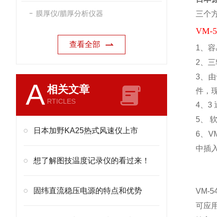
膜厚仪/腊厚分析仪器
三个
VM
查看全部
1
、容
2、
三
3、
由
A
相关文章
件，现
RTICLES
4、
3
5、
软
日本加野KA25热式风速仪上市
6、
V
中插入
想了解图技温度记录仪的看过来！
固纬直流稳压电源的特点和优势
VM-5
可应用