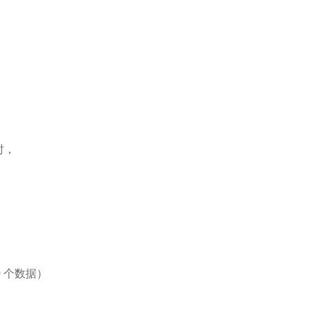
时，
0
个数据）