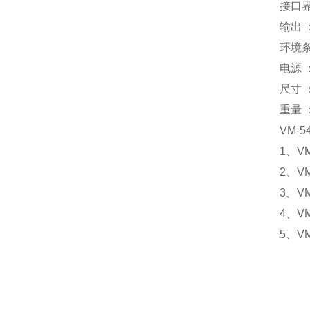
接口
输
环境
电
尺
重量
VM-5
1
、
VM
2
、
VM
3
、
VM
4
、
V
5
、
VM