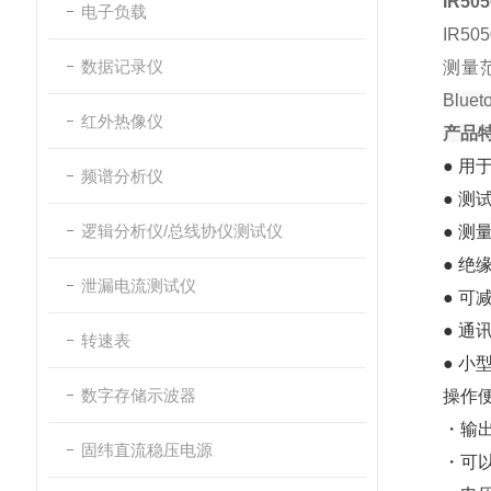
IR5
电子负载
IR5
数据记录仪
测量
Blu
红外热像仪
产品
● 
频谱分析仪
● 测
逻辑分析仪/总线协仪测试仪
● 测
● 
泄漏电流测试仪
● 
● 通
转速表
● 小
数字存储示波器
操作
・输
固纬直流稳压电源
・可以