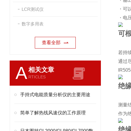
・输
・可以
LCR测试仪
・电压
数字多用表
可
查看全部
若持
通过
A
相关文章
IR
RTICLES
绝
手持式电能质量分析仪的主要用途
测量
简单了解热线风速仪的工作原理
作为
绝
日本图技GL2000/GL980/GL7000数