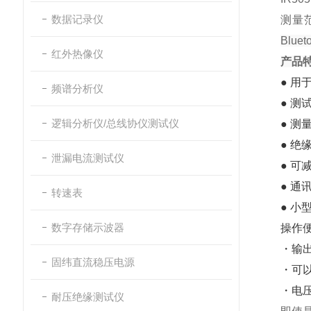
数据记录仪
测量
Blu
红外热像仪
产品
● 
频谱分析仪
● 测
逻辑分析仪/总线协仪测试仪
● 测
● 
泄漏电流测试仪
● 
● 通
转速表
● 小
数字存储示波器
操作
・输
固纬直流稳压电源
・可以
・电压
耐压绝缘测试仪