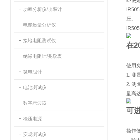
即使
功率分析仪/功率计
IR505
压。
电能质量分析仪
IR505
接地电阻测试仪
在2
绝缘电阻计/兆欧表
使用免
微电阻计
1.
2. 
电池测试仪
量高达
数字示波器
可
稳压电源
操作
安规测试仪