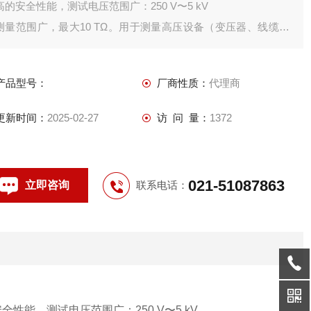
高的安全性能，测试电压范围广：250 V〜5 kV
测量范围广，最大10 TΩ。用于测量高压设备（变压器、线缆、
马达等）的绝缘电阻。增加了光伏发电系统测试而设计。这款
5kV的绝缘电阻表能轻松应对2000V的光伏发电系统测试，帮助
产品型号：
厂商性质：
代理商
用户在数以万计的光伏面板中迅速锁定故障位置。
更新时间：
2025-02-27
访 问 量：
1372
021-51087863
立即咨询
联系电话：
最高的安全性能，测试电压范围广：250 V〜5 kV