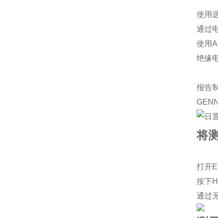
使用选
通过
使用A
绝缘
报告制
GEN
将测
打开E
按下
通过无