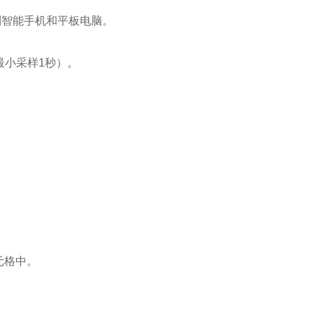
输到智能手机和平板电脑。
（最小采样1秒）。
。
元格中。