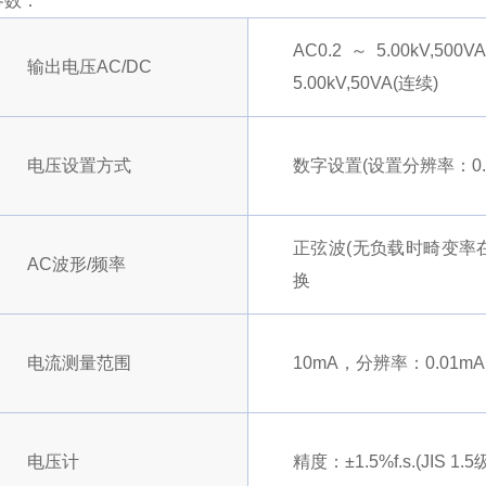
参数：
AC0.2～5.00kV,5
输出电压AC/DC
5.00kV,50VA(连续)
电压设置方式
数字设置(设置分辨率：0.0
正弦波(无负载时畸变率在5
AC波形/频率
换
电流测量范围
10mA，分辨率：0.01mA 
电压计
精度：±1.5%f.s.(JIS 1.