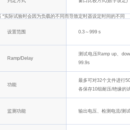
判定方式
窗口比较方式(数字设定)
器 *实际试验时会因为负载的不同而导致定时器设定时间的不同
设置范围
0.3～999 s
测试电压Ramp up、d
Ramp/Delay
99.9s
最多可对32个文件进行5
功能
各保存10组耐压/绝缘
监测功能
输出电压、检测电流/测试