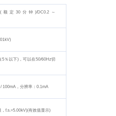
00VA(额定30分钟)/DC0.2～
1kV)
％以下)，可以在50/60Hz切
/ 100mA，分辨率：0.1mA
5级，f.s.=5.00kV)(有效值显示)