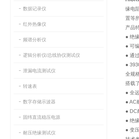
数据记录仪
缘电阻：
置等
红外热像仪
产品
● 绝
频谱分析仪
● 可
逻辑分析仪/总线协仪测试仪
● 
● 3
泄漏电流测试仪
全规
搭载
转速表
● 全
数字存储示波器
● AC
● DC
固纬直流稳压电源
● 绝
● 变
耐压绝缘测试仪