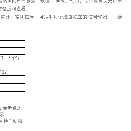
器测量的所有参数（数值、 曲线、柱形），可查看历史数据
方便远程查看。
输出常开、常闭信号，可定制每个通道独立的 信号输出。（选
℃±2 个字
速
1s
）
意参考点及
示
支持自动和