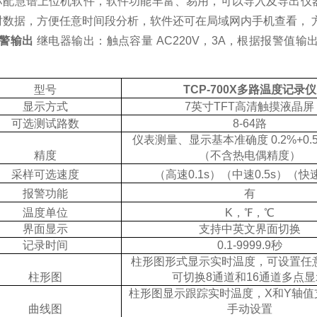
标配慧谱上位机软件，软件功能丰富、易用，可以导入及导出仪
时数据，方便任意时间段分析，软件还可在局域网内手机查看， 
报警输出
继电器输出：触点容量 AC220V，3A，根据报警值
型号
TCP-700X多路温度记录仪
显示方式
7
英寸
TFT
高清触摸液晶屏
可选测试路数
8-64
路
仪表测量、显示基本准确度 0.2%+0.5
精度
（不含热电偶精度）
采样可选速度
（高速
0.1s
）（中速
0.5s
）（快
报警功能
有
温度单位
K
，℉，℃
界面显示
支持中英文界面切换
记录时间
0.1-9999.9
秒
柱形图形式显示实时温度，可设置任
柱形图
可切换
8
通道和
16
通道多点显
柱形图显示跟踪实时温度，
X
和
Y
轴值
曲线图
手动设置