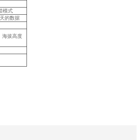
偿模式
天的数据
名
%、海拔高度