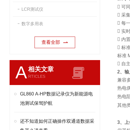

可同
LCR测试仪

采

每
数字多用表

实时

内置
查看全部

标准
标准 

自主
A
相关文章
2、
RTICLES
兼容
热电偶
GL860 A-HP数据记录仪为新能源电
热电阻:
池测试保驾护航
其他类
还不知道如何正确操作双通道数据采
3、