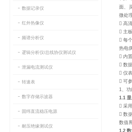
面、
数据记录仪
微处
红外热像仪

高清

主板
频谱分析仪

每
热电
逻辑分析仪/总线协仪测试仪

内置

数
泄漏电流测试仪

仪表

可
转速表
1、
数字存储示波器
1.1

采用
固纬直流稳压电源

数
数值界
耐压绝缘测试仪
1.2