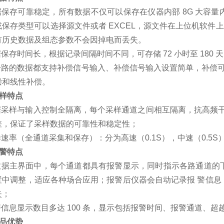
据保存可靠稳定，所有数据不仅可以保存在仪器内部 8G 大容量
或保存类型可以选择源文件或者 EXCEL，源文件在上位机软
有历史数据及组态参数不会因掉电而丢失。
保存时间长，根据记录间隔时间不同，可存储 72 小时至 180 
路的数据都支持补偿信号输入、补偿信号输入设置简单，补偿可选范
偿和线性补偿。
 采样特点
采样与输入控制全隔离，每个采样通道之间相互隔离，抗高频干扰、带
差，保证了采样数据的可靠性和稳定性；
速率（全通道采集和保存）：分为高速（0.1S），中速（0.5
 报警特点
数据主界面中，每个通道都具有报警显示，同时指示各路通道的
置中调整，适应各种场合应用；报警后仪器会自动记录报 警信息
失；
信息显示数目多达 100 条，显示包括报警时间、报警通道、
 产品优势