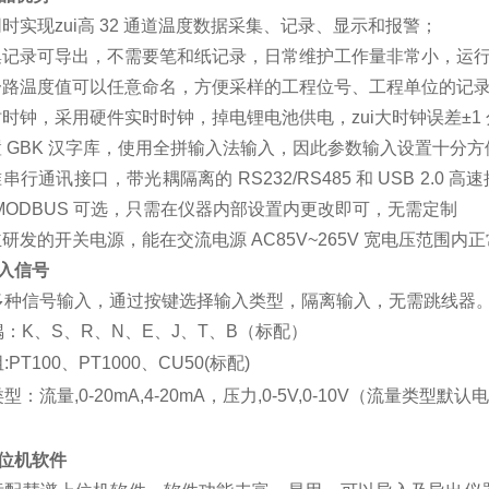
时实现zui高 32 通道温度数据采集、记录、显示和报警；
集记录可导出，不需要笔和纸记录，日常维护工作量非常小，运
一路温度值可以任意命名，方便采样的工程位号、工程单位的记
时钟，采用硬件实时时钟，掉电锂电池供电，zui大时钟误差±1 
 GBK 汉字库，使用全拼输入法输入，因此参数输入设置十分方
串行通讯接口，带光耦隔离的 RS232/RS485 和 USB 2
MODBUS 可选，只需在仪器内部设置内更改即可，无需定制
研发的开关电源，能在交流电源 AC85V~265V 宽电压范围
输入信号
多种信号输入，通过按键选择输入类型，隔离输入，无需跳线器
：K、S、R、N、E、J、T、B（标配）
PT100、PT1000、CU50(标配)
型：流量,0-20mA,4-20mA，压力,0-5V,0-10V（流量类型
上位机软件