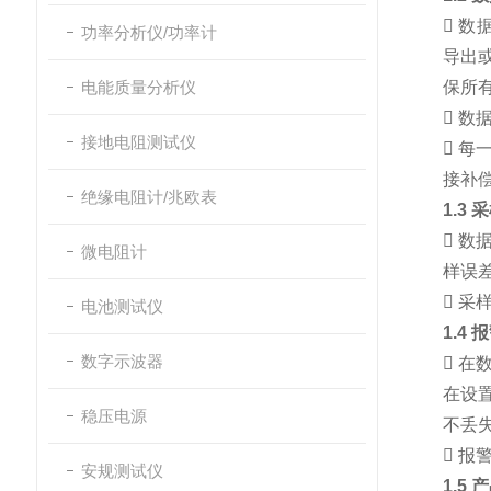

数
功率分析仪/功率计
导出
电能质量分析仪
保所

数据
接地电阻测试仪

每一
接补
绝缘电阻计/兆欧表
1.3

数据
微电阻计
样误

采样
电池测试仪
1.4
数字示波器

在
在设
稳压电源
不丢

报警
安规测试仪
1.5