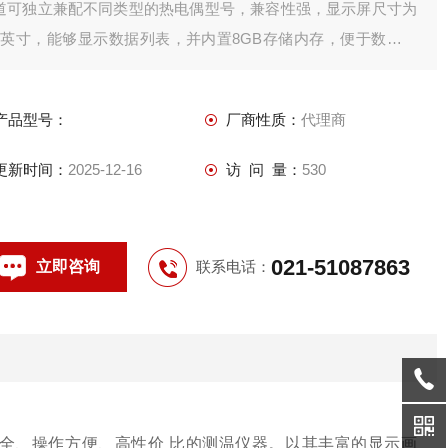
道可独立兼配不同类型的热电偶型号，兼容性强，显示屏尺寸为
7英寸，能够显示数据列表，并内置8GB存储内存，便于数据保
存和后续分析.
产品型号：
厂商性质：
代理商
更新时间：
2025-12-16
访 问 量：
530
021-51087863
立即咨询
联系电话：
能齐全、操作方便、高性价 比的测温仪器。以其丰富的显示画