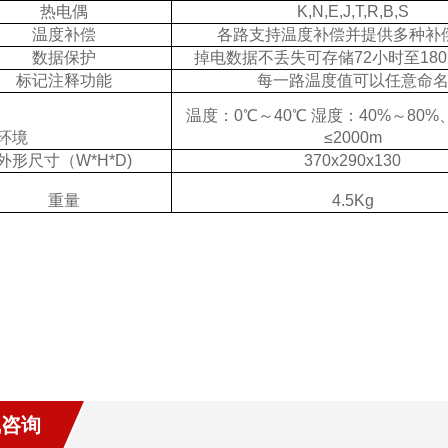
热电偶
K,N,E,J,T,R,B,S
温度补偿
各路支持温度补偿并提供多种补
数据保护
掉电数据不丢失可存储
72
小时至
180
标记注释功能
每一路温度值可以任意命
温度：0℃～40℃ 湿度：40%～80
环境
≤2000m
外形尺寸（W*H*D)
370x290x130
重量
4.5Kg
线咨询