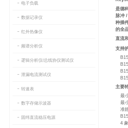
电子负载
是德
脉冲
数据记录仪
种插件
的全
红外热像仪
直流和
频谱分析仪
支持
B1
逻辑分析仪/总线协仪测试仪
B1
B1
泄漏电流测试仪
B1
主要
转速表
最小
最小
数字存储示波器
准
B1
固纬直流稳压电源
4 