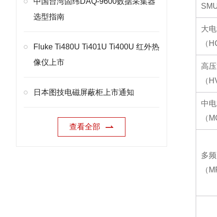
中国台湾固纬DAQ-9600数据采集器
SM
选型指南
大电
（
H
Fluke Ti480U Ti401U Ti400U 红外热
像仪上市
高压
（
H
日本图技电磁屏蔽柜上市通知
中电
（
M
查看全部
多频
（
M