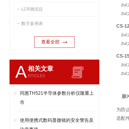
zui
LCR测试仪
zui大
数字多用表
CS-1
zui
查看全部
zui大
CS-1
A
zui
相关文章
zui大
RTICLES
同惠TH521半导体参数分析仪隆重上
脉
市
为
防
选
配
使用便携式数码显微镜的安全警告及