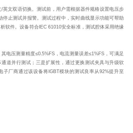
文
/
英文双语切换。测试前，用户需根据器件规格设置电压步
自动停止测试并报警。测试过程中，实时曲线显示功能可帮助
分析软件。设备符合
IEC 61010
安全标准，测试腔体采用绝缘
其电压测量精度≤
0.5%FS
，电流测量误差≤
1%FS
，可满足
多通道并行测试；三是扩展性，通过更换测试夹具与升级软
电子厂商通过该设备将
IGBT
模块的测试良率从
92%
提升至