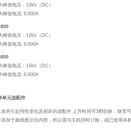
大峰值电压：10kV（DC）
峰值电流: 8,000A
2800
大峰值电压：12kV（DC）
峰值电流: 8,000A
5800
大峰值电压：15kV（DC）
峰值电流: 8,000A
冲
单
元
选
配
件
止
发热
引起特性
变
化及
损
坏的
选
配件 上升
时间
可3档切
换
，脉
宽
件添加于曲
线图
示
仪
内部，所以需与主机同
时订购
，或已使用本