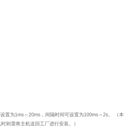
可
设
置
为
1ms～
20ms
，
间
隔
时间
可
设
置
为
100ms～
2s
。 （本
机
时则
需将主机送回工厂
进
行安装。）