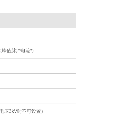
I大峰值脉冲电流*)
I大峰值电压3kV时不可设置）