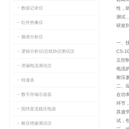
数据记录仪
性，助
测试
红外热像仪
研发
频谱分析仪
一、
逻辑分析仪/总线协仪测试仪
CS-1
立控
泄漏电流测试仪
电流
耐压
转速表
二、
数字存储示波器
在功
环节
固纬直流稳压电源
其疲
试，
耐压绝缘测试仪