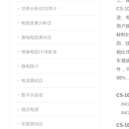
三、
功率分析仪/功率计
CS-1
进、
电能质量分析仪
用户
材料
接地电阻测试仪
四、
绝缘电阻计/兆欧表
相比
车规
微电阻计
件，
98%
电池测试仪
数字示波器
CS-1
zui
稳压电源
zui大
安规测试仪
CS-1