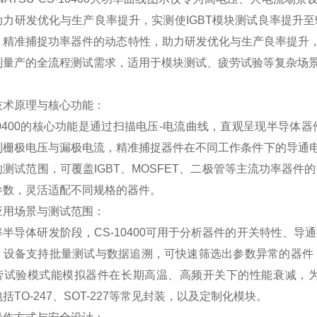
力研发优化与生产良率提升，实测使IGBT模块测试良率提升至98%
，精准捕捉功率器件的动态特性，助力研发优化与生产良率提升，实
到量产的全流程测试需求，适用于模块测试、疲劳试验等复杂场
技术原理与核心功能：
0400
的核心功能是通过扫描电压
-
电流曲线，直观呈现半导体器
制栅极电压与漏极电流，精准捕捉器件在不同工作条件下的导通电
的测试范围，可覆盖
IGBT
、
MOSFET
、二极管等主流功率器件的
参数，灵活适配不同规格的器件。
应用场景与测试范围：
率半导体研发阶段，
CS-10400
可用于分析器件的开关特性、导通
，设备支持批量测试与数据追溯，可快速筛选出参数异常的器件
劳试验模式能模拟器件在长期高温、高频开关下的性能衰减，
包括
TO-247
、
SOT-227
等常见封装，以及定制化模块。