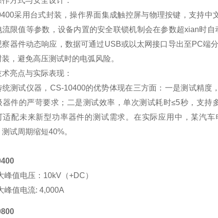
操作方式与安全设计：
0400
采用台式封装，操作界面集成触控屏与物理按键，支持中
电流限值等参数，设备内置的安全联锁机制会在参数超xian时
观察器件动态响应，数据可通过
USB
或以太网接口导出至
PC
端
封装，避免高压测试时的电弧风险。
技术亮点与实际表现：
传统测试仪器，
CS-10400
的优势体现在三方面：一是测试精度，
级器件的严苛要求；二是测试效率，单次测试耗时≤
5
秒，支持
可适配未来新型功率器件的测试需求。在实际应用中，某汽车
，测试周期缩短
40%
。
0400
大峰值电压：10kV（+DC）
峰值电流: 4,000A
0800