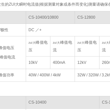
生的ZUI大瞬时电流值(根据测量对象或条件而变化)测量请确保
CS-10400/10800
CS-12800
/极性
DC ／+
峰值电
峰值电
峰值电
zui大
zui大
zui大
zui大
峰值电压
压
流
压
流
峰值电流
10kV
400mA
12kV
260
峰值功率
40W / 400W / 4kW
32W / 320W / 3.2
CS-10400
CS-1