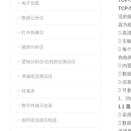
TCP
电子负载
TCP
活的
数据记录仪
器为
红外热像仪

高清

主板
频谱分析仪

每
热电
逻辑分析仪/总线协仪测试仪

内置

数
泄漏电流测试仪

仪表

可
转速表
1、
数字存储示波器
1.1

采用
固纬直流稳压电源

数