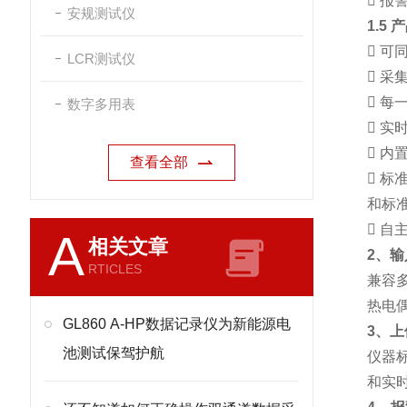

报
安规测试仪
1.5

可同
LCR测试仪

采

每
数字多用表

实时

内置
查看全部

标准
和标准

自主
A
相关文章
2、
RTICLES
兼容
热电偶
GL860 A-HP数据记录仪为新能源电
3、
池测试保驾护航
仪器
和实