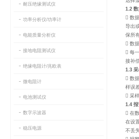
选择显
耐压绝缘测试仪
1.2

数
功率分析仪/功率计
导出
电能质量分析仪
保所

数据
接地电阻测试仪

每一
接补
绝缘电阻计/兆欧表
1.3

数
微电阻计
样误

采样
电池测试仪
1.4
数字示波器

在
在设
稳压电源
不丢