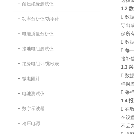
选择显
耐压绝缘测试仪
1.2

数
功率分析仪/功率计
导出
电能质量分析仪
保所

数据
接地电阻测试仪

每一
接补
绝缘电阻计/兆欧表
1.3

数
微电阻计
样误

采样
电池测试仪
1.4
数字示波器

在
在设
稳压电源
不丢