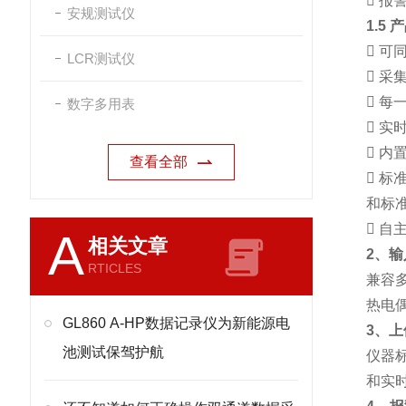

报警
安规测试仪
1.5

可同
LCR测试仪

采

每
数字多用表

实时

内置
查看全部

标准
和标准

自主
A
相关文章
2、
RTICLES
兼容
热电偶
GL860 A-HP数据记录仪为新能源电
3、
池测试保驾护航
仪器
和实