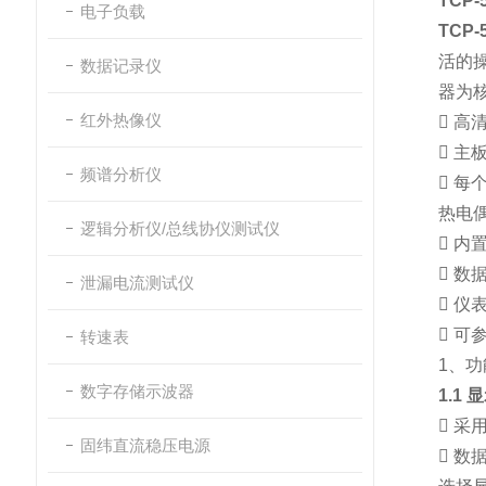
TCP
电子负载
TCP
活的
数据记录仪
器为
红外热像仪

高清

主板
频谱分析仪

每
热电
逻辑分析仪/总线协仪测试仪

内置

数
泄漏电流测试仪

仪表

可
转速表
1、
数字存储示波器
1.1

采用
固纬直流稳压电源

数